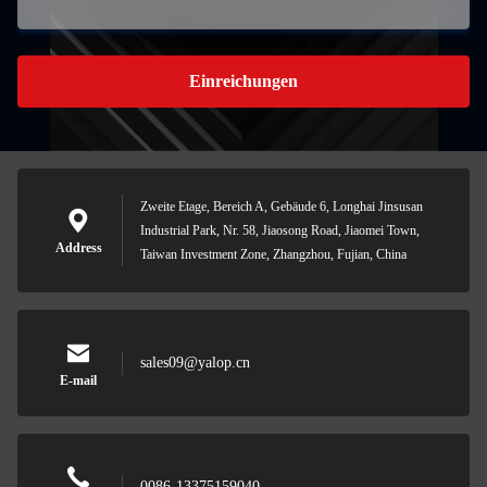
Einreichungen
Zweite Etage, Bereich A, Gebäude 6, Longhai Jinsusan
Industrial Park, Nr. 58, Jiaosong Road, Jiaomei Town,
Address
Taiwan Investment Zone, Zhangzhou, Fujian, China
sales09@yalop.cn
E-mail
0086-13375159040