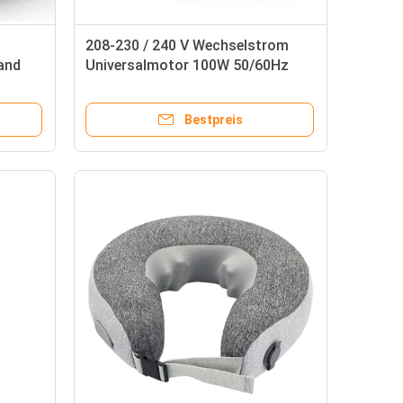
208-230 / 240 V Wechselstrom
and
Universalmotor 100W 50/60Hz
pm
10000rpm Hochgeschwindigkeits
65mm Laufband Maschine
Bestpreis