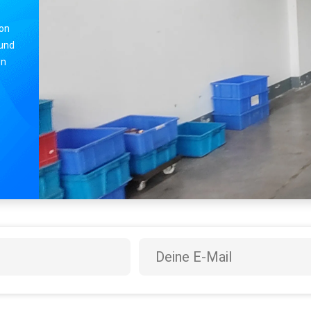
on
 und
on