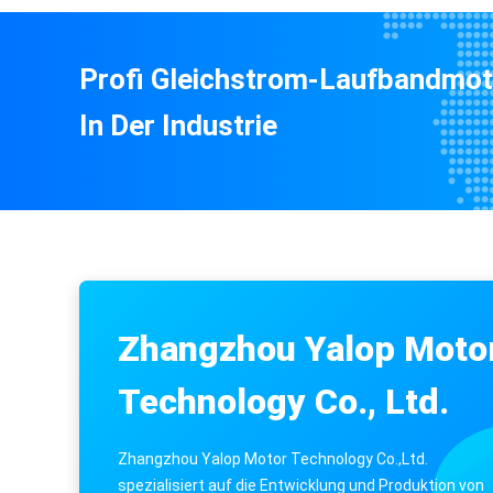
Profi Gleichstrom-Laufbandmoto
In Der Industrie
360-Grad-Rotation und fortschrittliche Rotlichtte
Zhangzhou Yalop Moto
Technology Co., Ltd.
Zhangzhou Yalop Motor Technology Co.,Ltd.
spezialisiert auf die Entwicklung und Produktion von