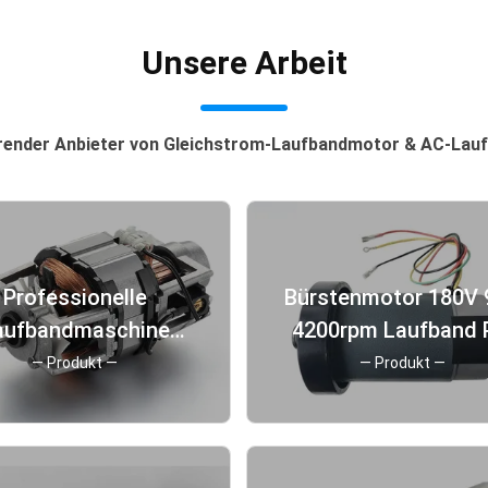
Unsere Arbeit
render Anbieter von Gleichstrom-Laufbandmotor & AC-La
Professionelle
Bürstenmotor 180V 
aufbandmaschine
4200rpm Laufband
chselstrommotor
Elektrischer
— Produkt —
— Produkt —
m mit individueller
Gleichstrommotor 
lle 9000rpm 110v
Laufmaschine
220v