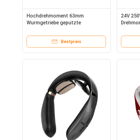
Hochdrehmoment 63mm
24V 25
Wurmgetriebe geputzte
Drehmo
Gleichstrommotor für
Gleichs
Schwerlastanwendungen
Maschin
Bestpreis