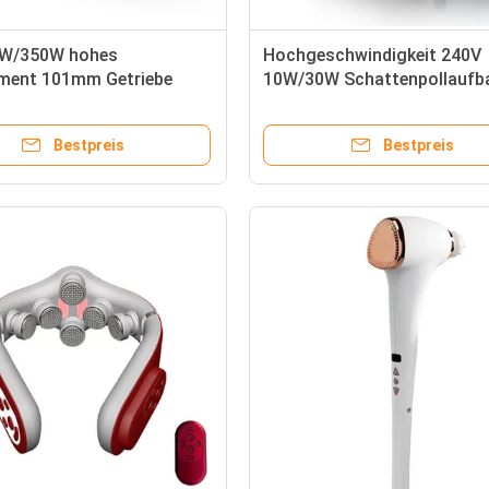
0W/350W hohes
Hochgeschwindigkeit 240V
ment 101mm Getriebe
10W/30W Schattenpollaufb
pannung Elektromotor
Wechselstrommotor 3000r
e notwendig
50Hz/60Hz Geräuscharm
Bestpreis
Bestpreis