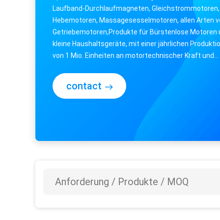
Laufband-Durchlaufmagneten, Gleichstrommotoren,
Hebemotoren, Massagesesselmotoren, allen Arten v
Getriebemotoren,Produkte für Bürstenlose Motoren
kleine Haushaltsgeräte, mit einer jährlichen Produkti
von 1 Mio. Einheiten an motortechnischer Kraft und
Verarbeitungskapazität, werden die Produkte ...
contact