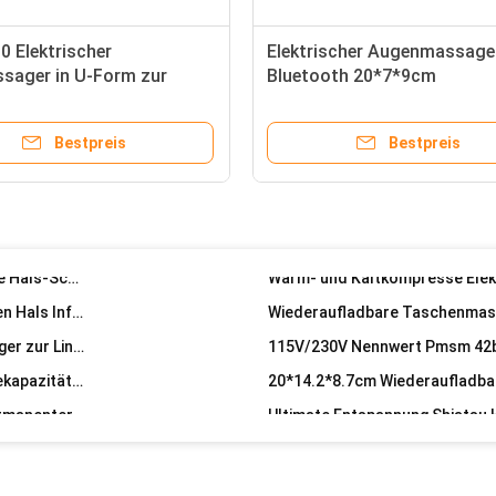
Niedrige Drehzahl DC-Bürstenloser Planetenantriebsmotor mit Getriebe 24V 70W Reduktionsmotor Durchmesser 57mm
LCD-Bildschirm-Massagegerät Vibration 30 Geschwindigkeit Mini-Massage-Pistole für Ganzkörper-Relaxation
0 Elektrischer
Elektrischer Augenmassage
sager in U-Form zur
Bluetooth 20*7*9cm
Durchmesser 63 mm mit hohem Drehmoment Permanentmagnet Brushed DC Motor 1 kg
ng von Nacken- und
Massagebereich Gesicht A
Professionelle Faszialmassage Waffe Hochgeschwindigkeit leistungsstarke Handschlagzeug Thera-Massager
rschmerzen
YLP-500040
Bestpreis
Bestpreis
1.5 PS 2 PS 2,5 PS 3 PS Laufband Motor Antrieb Motor Elektrisch mit anderen Schutzmerkmalen
Professionelle Moderne Design Dc 12v Pu Leder Smart Schulter Hals Massager Timing Control
Impulse Percussion Fitness Hitze- und Kalttherapie Massagepistole zur Muskelentspannung 1 kg
Hals-Massage-Roller Handbuch U-förmige Massage Hals-Schulter-Massager Nennleistung 24W
YLP-2115 Entspannungsmassager für den schwarzen Hals Infrarotphysiotherapiefunktion
U-Form-Design Elektrischer Rücken Schultermassager zur Linderung von Muskelschmerzen Nennleistung 24W
Wiederaufladbarer Halsmassager mit 210 V Batteriekapazität 2 Stunden Eingang und 1,5 Stunden Ausgang
Antriebsmittel für Heimlaufbänder Drehmoment Permanenter Magnet Gleichstrommotor mit vollständig geschlossenem Schutz
Infrarotphysiotherapie Kühlung U-Form Reisehals Kissen für Flugzeug Speicher Schaum
2 kg Produktgewicht Tragbare Halsmassage mit Timing-Steuerung und wiederaufladbarer Batterie
Körpermassage Vibrationsmaschine Mini-Massage-Pistole mit 5 Ebenen und 4 Massageköpfen