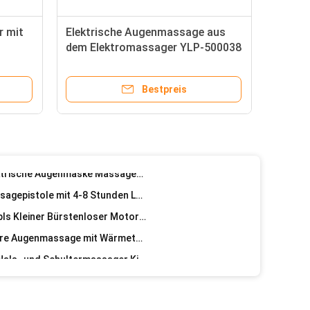
220*125*81mm Sichtbarer Augenmassager mit Infrarotphysiotherapie und Frequenzvibration
Massagegerät Die beste Investition für die Gesundheit des Halswirbels 22X22X11 cm
r mit
Elektrische Augenmassage aus
dem Elektromassager YLP-500038
Großdrehmoment 75dB 42mm 12V Gleichspannungsbürstenmotor mit IE 1 Wirksamkeit und Drehrichtung
uge
Individuell angepasster elektrischer Halsmassager in U-Form für eine effektive Halstraktion und Physiotherapie
Bestpreis
Infrarot-Physiotherapie Heißtherapie Vibrations-Mini-Hals-Smart-Relax-Hals-Massager
Tragbarer Augenmassager mit Multifrequenzvibration und 900mAh Batteriekapazität
115V/230V 90mm Gleichstrom-Bürstelmotor 200W für Laufbandantriebsmotor Elektromotor 48V 220V
Warm- und Kaltkompresse Elektrische Augenmaske Massager zur Linderung der Augenbelastung
Wiederaufladbare Taschenmassagepistole mit 4-8 Stunden Ladezeit und Körpermassage
115V/230V Nennwert Pmsm 42bls Kleiner Bürstenloser Motor für Elektrofahrzeuge Laufbandpumpe
20*14.2*8.7cm Wiederaufladbare Augenmassage mit Wärmetherapie und Musical Smart Massage
Ultimate Entspannung Shiatsu Hals- und Schultermassager Kissen für Tiefe Gewebe Massage
2 kg starke Vibrationsmassage-Pistole für Sport-Erholung und tiefe Gewebeentspannung
24v 32mm Direktversorgungsbrushed Gleichstrommotor mit Silbergehäuse und niedrigem Geräuschpegel von 75 dB
Entspannende Massage U-Form Memory Foam Reisehalskissen mit 2000mAh Batteriekapazität