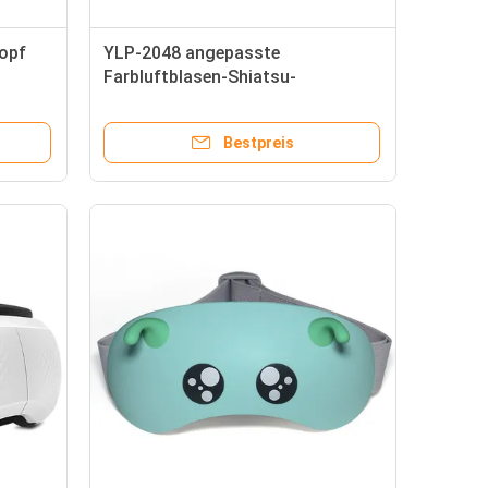
Kopf
YLP-2048 angepasste
Farbluftblasen-Shiatsu-
Halsmassager zur Linderung von
Nackenschmerzen
Bestpreis