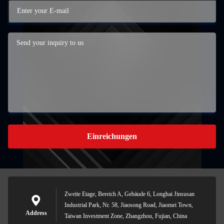
Einreichungen
Zweite Etage, Bereich A, Gebäude 6, Longhai Jinsusan
Industrial Park, Nr. 58, Jiaosong Road, Jiaomei Town,
Address
Taiwan Investment Zone, Zhangzhou, Fujian, China