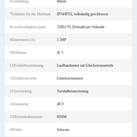
6Umstellung:
Bürste
7Schützen Sie das Merkmal:
IP54/IP55, vollständig geschlossen
8Geschwindigkeit (rpm):
5200±5% Drehzahl pro Sekunde
9Dauerstrom (A):
1.5HP
10Effizienz:
IE 1
11Produktbezeichnung:
Laufbandmotor mit Gleichstromantrieb
12Schlüsselwörter:
Gleichstrommotor
13Anwendung:
Turnhallenausrüstung
14Spannung:
48 V
15Höchstdrehmoment:
85NM
16Farbe:
Schwarz