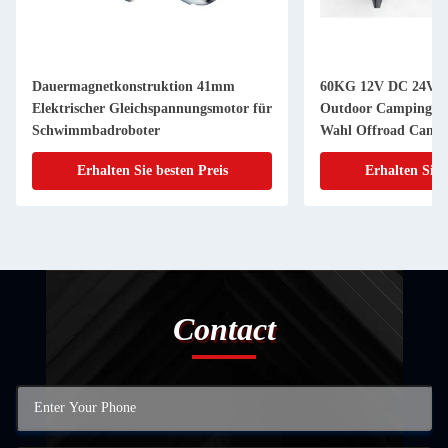
Dauermagnetkonstruktion 41mm
60KG 12V DC 24V D
Elektrischer Gleichspannungsmotor für
Outdoor Camping Rei
Schwimmbadroboter
Wahl Offroad Campi
Erhalten Sie besten Preis
Erhalten Sie 
Contact