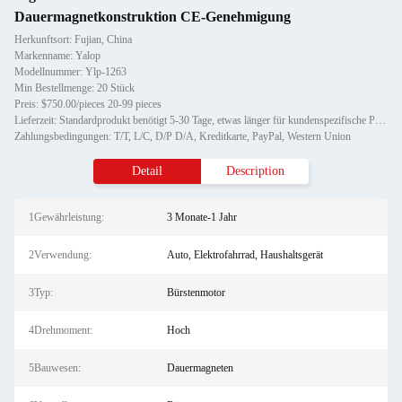
Dauermagnetkonstruktion CE-Genehmigung
Herkunftsort: Fujian, China
Markenname: Yalop
Modellnummer: Ylp-1263
Min Bestellmenge: 20 Stück
Preis: $750.00/pieces 20-99 pieces
Lieferzeit: Standardprodukt benötigt 5-30 Tage, etwas länger für kundenspezifische Produkte.
Zahlungsbedingungen: T/T, L/C, D/P D/A, Kreditkarte, PayPal, Western Union
Detail
Description
1Gewährleistung:
3 Monate-1 Jahr
2Verwendung:
Auto, Elektrofahrrad, Haushaltsgerät
3Typ:
Bürstenmotor
4Drehmoment:
Hoch
5Bauwesen:
Dauermagneten